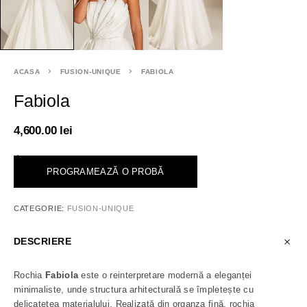
ACASA
FUSION-UNIQUE
FABIOLA
Fabiola
4,600.00
lei
<
PROGRAMEAZĂ O PROBĂ
CATEGORIE:
FUSION-UNIQUE
DESCRIERE
Rochia
Fabiola
este o reinterpretare modernă a eleganței
minimaliste, unde structura arhitecturală se împletește cu
delicatețea materialului. Realizată din organza fină, rochia