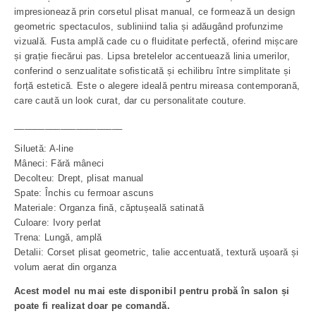
impresionează prin corsetul plisat manual, ce formează un design
geometric spectaculos, subliniind talia și adăugând profunzime
vizuală. Fusta amplă cade cu o fluiditate perfectă, oferind mișcare
și grație fiecărui pas. Lipsa bretelelor accentuează linia umerilor,
conferind o senzualitate sofisticată și echilibru între simplitate și
forță estetică. Este o alegere ideală pentru mireasa contemporană,
care caută un look curat, dar cu personalitate couture.
_____________________
Siluetă: A-line
Mâneci: Fără mâneci
Decolteu: Drept, plisat manual
Spate: Închis cu fermoar ascuns
Materiale: Organza fină, căptușeală satinată
Culoare: Ivory perlat
Trena: Lungă, amplă
Detalii: Corset plisat geometric, talie accentuată, textură ușoară și
volum aerat din organza
Acest model nu mai este disponibil pentru probă în salon și
poate fi realizat doar pe comandă.