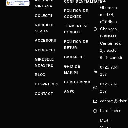
Bd.
ROCHII DE
CONFIDENTIALITATE
MIREASA
Ghencea
POLITICA DE
nr. 43B,
COLECTII
COOKIES
(Clădirea
ROCHII DE
TERMENE SI
Ghencea
SEARA
CONDITII
Business
ACCESORII
POLITICA DE
Center, etaj
RETUR
REDUCERI
2), Sector
GARANTIE
6, Bucuresti
MIRESELE
NOASTRE
GHID DE
0725 794
MARIMI
257
BLOG
CUM CUMPAR
0725 794
DESPRE NOI
257
ANPC
CONTACT
contact@irisbri
Luni: Închis
Marți -
Vineri: