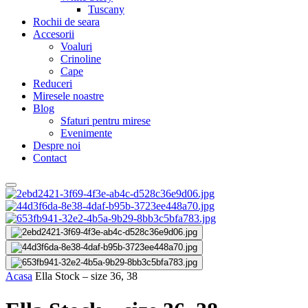
Tuscany
Rochii de seara
Accesorii
Voaluri
Crinoline
Cape
Reduceri
Miresele noastre
Blog
Sfaturi pentru mirese
Evenimente
Despre noi
Contact
Acasa
Ella Stock – size 36, 38