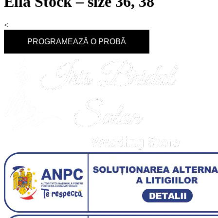
Ella Stock – size 36, 38
<
PROGRAMEAZĂ O PROBĂ