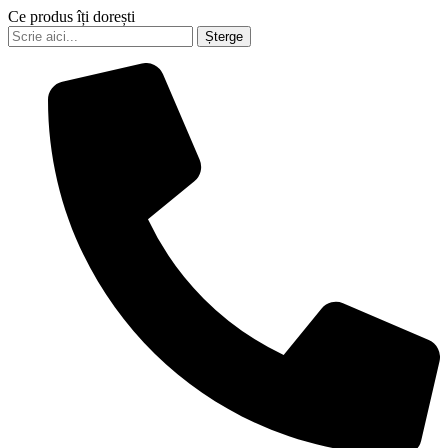
Ce produs îți dorești
Șterge