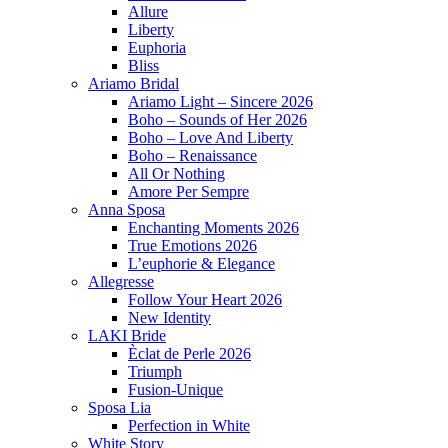
Allure
Liberty
Euphoria
Bliss
Ariamo Bridal
Ariamo Light – Sincere 2026
Boho – Sounds of Her 2026
Boho – Love And Liberty
Boho – Renaissance
All Or Nothing
Amore Per Sempre
Anna Sposa
Enchanting Moments 2026
True Emotions 2026
L’euphorie & Elegance
Allegresse
Follow Your Heart 2026
New Identity
LAKI Bride
Èclat de Perle 2026
Triumph
Fusion-Unique
Sposa Lia
Perfection in White
White Story