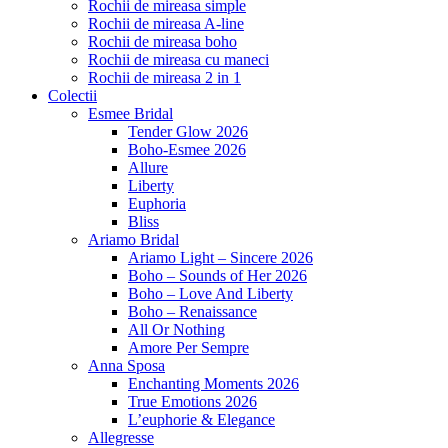
Rochii de mireasa simple
Rochii de mireasa A-line
Rochii de mireasa boho
Rochii de mireasa cu maneci
Rochii de mireasa 2 in 1
Colectii
Esmee Bridal
Tender Glow 2026
Boho-Esmee 2026
Allure
Liberty
Euphoria
Bliss
Ariamo Bridal
Ariamo Light – Sincere 2026
Boho – Sounds of Her 2026
Boho – Love And Liberty
Boho – Renaissance
All Or Nothing
Amore Per Sempre
Anna Sposa
Enchanting Moments 2026
True Emotions 2026
L’euphorie & Elegance
Allegresse