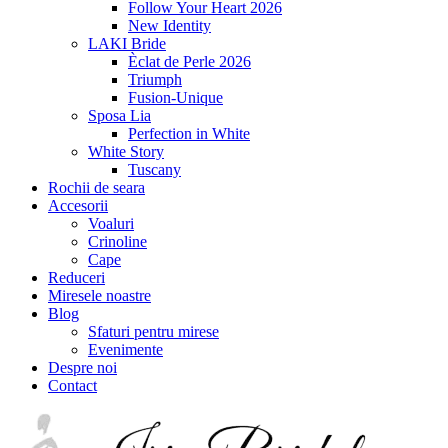
Follow Your Heart 2026
New Identity
LAKI Bride
Èclat de Perle 2026
Triumph
Fusion-Unique
Sposa Lia
Perfection in White
White Story
Tuscany
Rochii de seara
Accesorii
Voaluri
Crinoline
Cape
Reduceri
Miresele noastre
Blog
Sfaturi pentru mirese
Evenimente
Despre noi
Contact