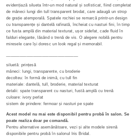
evidențiază silueta într-un mod natural și sofisticat, fiind completat
de mâneci lungi din tull transparent brodat, care adaugă un strop
de grație atemporală. Spatele rochiei se remarcă printr-un design
cu transparențe și dantelă rafinată, încheiat cu nasturi fini, în timp
ce fusta amplă din material texturat, ușor sidefat, cade fluid în
falduri elegante, lăsând o trenă de vis. O alegere nobilă pentru
miresele care își doresc un look regal și memorabil.
________________________________
siluetă: prințesă
mâneci: lungi, transparente, cu broderie
decolteu: în formă de inimă, cu tull fin
materiale: dantelă, tull, broderie, material texturat
detalii: spate transparent cu nasturi, fustă amplă cu trenă
culoare: ivory perlat
sistem de prindere: fermoar și nasturi pe spate
Acest model nu mai este disponibil pentru probă în salon. Se
poate realiza doar pe comandă.
Pentru alternative asemănătoare, vezi și alte modele sirenă
disponibile pentru probă în salonul Iris Bridal.