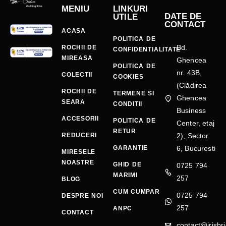
MENIU
LINKURI
DATE DE
UTILE
CONTACT
ACASA
POLITICA DE
Bd.
ROCHII DE
CONFIDENTIALITATE
MIREASA
Ghencea
POLITICA DE
nr. 43B,
COLECTII
COOKIES
(Clădirea
ROCHII DE
TERMENE SI
Ghencea
SEARA
CONDITII
Business
ACCESORII
POLITICA DE
Center, etaj
RETUR
REDUCERI
2), Sector
GARANTIE
6, Bucuresti
MIRESELE
NOASTRE
GHID DE
0725 794
MARIMI
257
BLOG
CUM CUMPAR
0725 794
DESPRE NOI
257
ANPC
CONTACT
contact@irisbri