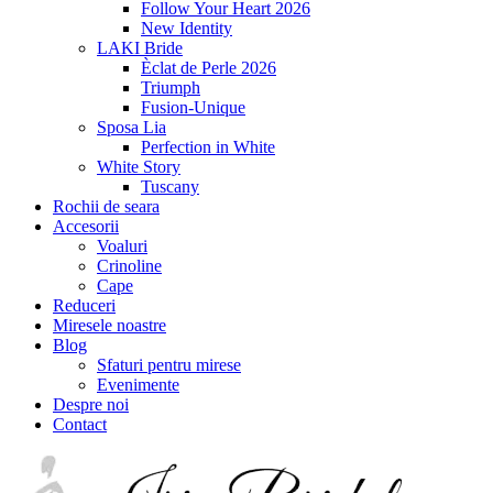
Follow Your Heart 2026
New Identity
LAKI Bride
Èclat de Perle 2026
Triumph
Fusion-Unique
Sposa Lia
Perfection in White
White Story
Tuscany
Rochii de seara
Accesorii
Voaluri
Crinoline
Cape
Reduceri
Miresele noastre
Blog
Sfaturi pentru mirese
Evenimente
Despre noi
Contact