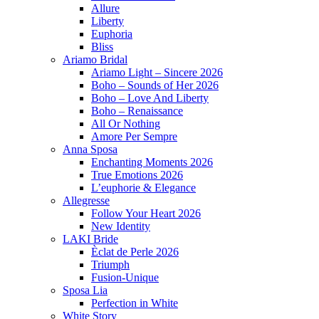
Allure
Liberty
Euphoria
Bliss
Ariamo Bridal
Ariamo Light – Sincere 2026
Boho – Sounds of Her 2026
Boho – Love And Liberty
Boho – Renaissance
All Or Nothing
Amore Per Sempre
Anna Sposa
Enchanting Moments 2026
True Emotions 2026
L’euphorie & Elegance
Allegresse
Follow Your Heart 2026
New Identity
LAKI Bride
Èclat de Perle 2026
Triumph
Fusion-Unique
Sposa Lia
Perfection in White
White Story