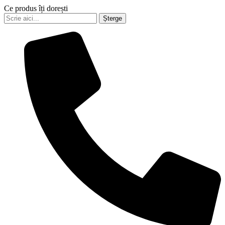
Ce produs îți dorești
Șterge