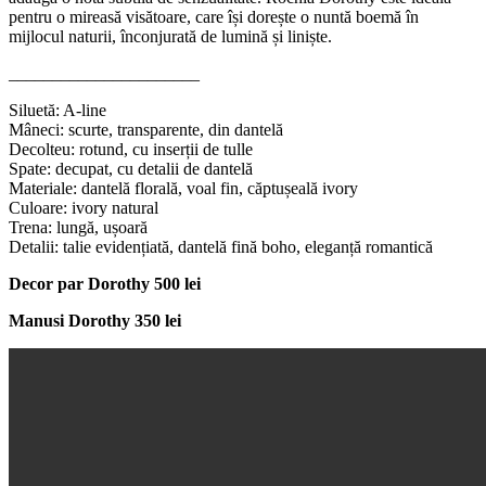
pentru o mireasă visătoare, care își dorește o nuntă boemă în
mijlocul naturii, înconjurată de lumină și liniște.
______________________
Siluetă: A-line
Mâneci: scurte, transparente, din dantelă
Decolteu: rotund, cu inserții de tulle
Spate: decupat, cu detalii de dantelă
Materiale: dantelă florală, voal fin, căptușeală ivory
Culoare: ivory natural
Trena: lungă, ușoară
Detalii: talie evidențiată, dantelă fină boho, eleganță romantică
Decor par Dorothy 500 lei
Manusi Dorothy 350 lei