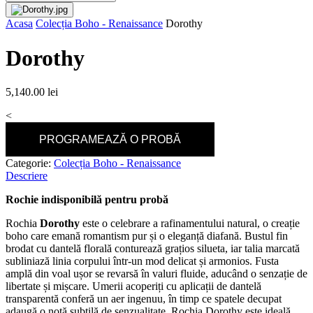
Acasa
Colecția Boho - Renaissance
Dorothy
Dorothy
5,140.00
lei
<
PROGRAMEAZĂ O PROBĂ
Categorie:
Colecția Boho - Renaissance
Descriere
Rochie indisponibilă pentru probă
Rochia
Dorothy
este o celebrare a rafinamentului natural, o creație
boho care emană romantism pur și o eleganță diafană. Bustul fin
brodat cu dantelă florală conturează grațios silueta, iar talia marcată
subliniază linia corpului într-un mod delicat și armonios. Fusta
amplă din voal ușor se revarsă în valuri fluide, aducând o senzație de
libertate și mișcare. Umerii acoperiți cu aplicații de dantelă
transparentă conferă un aer ingenuu, în timp ce spatele decupat
adaugă o notă subtilă de senzualitate. Rochia Dorothy este ideală