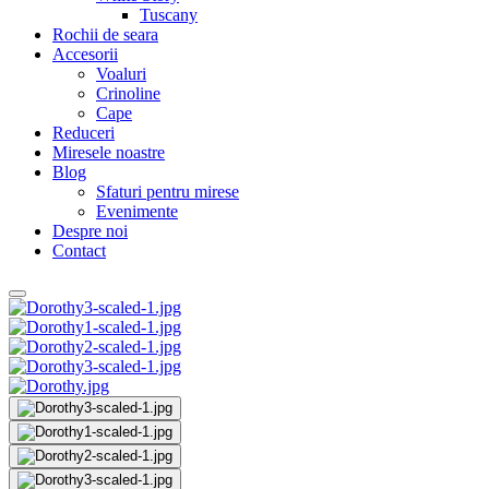
Tuscany
Rochii de seara
Accesorii
Voaluri
Crinoline
Cape
Reduceri
Miresele noastre
Blog
Sfaturi pentru mirese
Evenimente
Despre noi
Contact