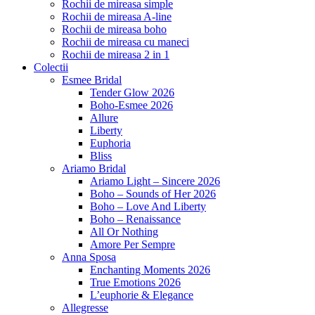
Rochii de mireasa simple
Rochii de mireasa A-line
Rochii de mireasa boho
Rochii de mireasa cu maneci
Rochii de mireasa 2 in 1
Colectii
Esmee Bridal
Tender Glow 2026
Boho-Esmee 2026
Allure
Liberty
Euphoria
Bliss
Ariamo Bridal
Ariamo Light – Sincere 2026
Boho – Sounds of Her 2026
Boho – Love And Liberty
Boho – Renaissance
All Or Nothing
Amore Per Sempre
Anna Sposa
Enchanting Moments 2026
True Emotions 2026
L’euphorie & Elegance
Allegresse