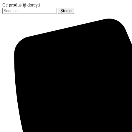
Ce produs îți dorești
Șterge