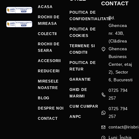
CONTACT
ACASA
POLITICA DE
ROCHII DE
Bd.
CONFIDENTIALITATE
MIREASA
Ghencea
POLITICA DE
nr. 43B,
COLECTII
COOKIES
(Clădirea
ROCHII DE
TERMENE SI
Ghencea
SEARA
CONDITII
Business
ACCESORII
POLITICA DE
Center, etaj
RETUR
REDUCERI
2), Sector
GARANTIE
6, Bucuresti
MIRESELE
NOASTRE
GHID DE
0725 794
MARIMI
257
BLOG
CUM CUMPAR
DESPRE NOI
0725 794
257
ANPC
CONTACT
contact@irisbri
Luni: Închis