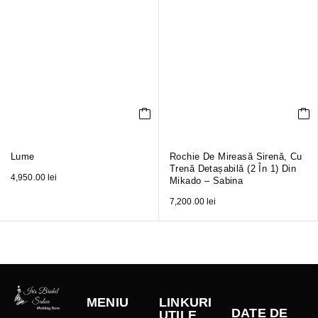
Lume
Rochie De Mireasă Sirenă, Cu
Trenă Detașabilă (2 În 1) Din
4,950.00
lei
Mikado – Sabina
7,200.00
lei
MENIU
LINKURI
DATE DE
UTILE