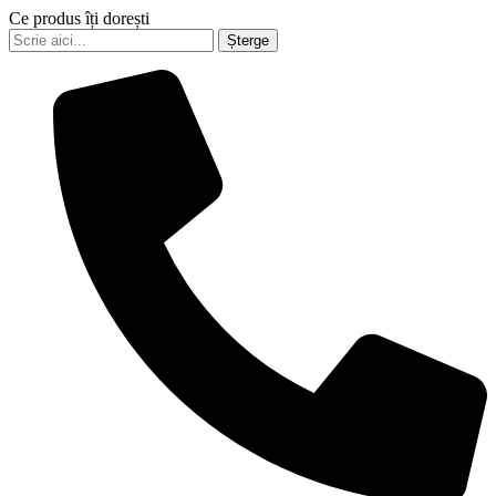
Ce produs îți dorești
Șterge