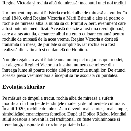
Regina Victoria și rochia albă de mireasă: începutul unei noi tradiții
Un moment important în istoria rochiei albe de mireasă a avut loc în
anul 1840, când Regina Victoria a Marii Britanii a ales să poarte o
rochie de mireasă albă la nunta sa cu Prințul Albert, eveniment care
a fost puternic mediatizat. Această decizie a fost una revoluționară,
care a atras atenția, deoarece albul nu era o culoare comună pentru
rochiile de mireasă de la acea vreme. Regina Victoria a dorit să
transmită un mesaj de puritate și simplitate, iar rochia ei a fost
realizată din satin alb și cu dantelă de Honiton.
Nunțile regale au avut întotdeauna un impact major asupra modei,
iar alegerea Reginei Victoria a inspirat numeroase mirese din
întreaga lume să poarte rochia albă pentru ziua nunții lor. De atunci,
această piesă vestimentară a început să fie asociată cu puritatea.
Evoluția stilurilor
Pe măsură ce timpul a trecut, rochia albă de mireasă a suferit
modificări în funcție de tendințele modei și de influențele culturale.
În anii 1920, rochiile de mireasă au devenit mai scurte și mai simple,
simbolizând emanciparea femeilor. După al Doilea Război Mondial,
stilul acestora a revenit la cel tradițional, cu fuste voluminoase și
trene lungi, inspirate din rochiile purtate la bal.