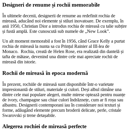
Designeri de renume și rochii memorabile
În ultimele decenii, designerii de renume au redefinit rochia de
mireasă, aducând noi elemente și stiluri inovatoare. De exemplu, în
anii 1950, Christian Dior a introdus rochia de mireasă cu talie subțire
și fustă amplă. Este cunoscută sub numele de „New Look”.
Un alt moment memorabil a fost în 1956, când Grace Kelly a purtat
rochia de mireasă la nunta sa cu Prințul Rainier al III-lea de
Monaco. Rochia, creată de Helen Rose, era realizată din dantelă și
tafta de mătase, devenind una dintre cele mai apreciate rochii de
mireasă din istorie.
Rochii de mireasă în epoca modernă
În prezent, rochiile de mireasă sunt disponibile într-o varietate
impresionantă de stiluri, materiale și culori. Deși albul rămâne una
dintre cele mai populare alegeri, multe mirese optează pentru nuanțe
de ivory, champagne sau chiar culori îndrăznețe, cum ar fi roșu sau
albastru. Designerii contemporani iau în considerare noi texturi și
forme, adăugând elemente precum broderii delicate, perle, cristale
Swarovski și trene detașabile.
Alegerea rochiei de mireasă perfecte