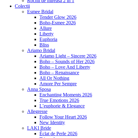
Rochii de mireasa 2 in 1
Colectii
Esmee Bridal
Tender Glow 2026
Boho-Esmee 2026
Allure
Liberty
Euphoria
Bliss
Ariamo Bridal
Ariamo Light – Sincere 2026
Boho – Sounds of Her 2026
Boho – Love And Liberty
Boho – Renaissance
All Or Nothing
Amore Per Sempre
Anna Sposa
Enchanting Moments 2026
True Emotions 2026
L’euphorie & Elegance
Allegresse
Follow Your Heart 2026
New Identity
LAKI Bride
Èclat de Perle 2026