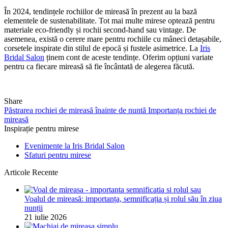
În 2024, tendințele rochiilor de mireasă în prezent au la bază
elementele de sustenabilitate. Tot mai multe mirese optează pentru
materiale eco-friendly și rochii second-hand sau vintage. De
asemenea, există o cerere mare pentru rochiile cu mâneci detașabile,
corsetele inspirate din stilul de epocă și fustele asimetrice. La
Iris
Bridal Salon
ținem cont de aceste tendințe. Oferim opțiuni variate
pentru ca fiecare mireasă să fie încântată de alegerea făcută.
Share
Păstrarea rochiei de mireasă înainte de nuntă
Importanța rochiei de
mireasă
Inspirație pentru mirese
Evenimente la Iris Bridal Salon
Sfaturi pentru mirese
Articole Recente
Voalul de mireasă: importanța, semnificația și rolul său în ziua
nunții
21 iulie 2026