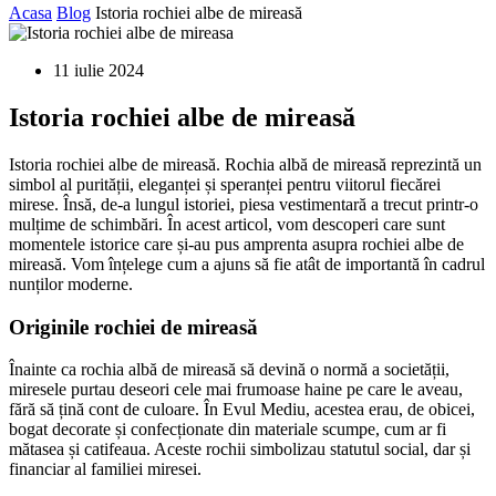
Acasa
Blog
Istoria rochiei albe de mireasă
11 iulie 2024
Istoria rochiei albe de mireasă
Istoria rochiei albe de mireasă. Rochia albă de mireasă reprezintă un
simbol al purității, eleganței și speranței pentru viitorul fiecărei
mirese. Însă, de-a lungul istoriei, piesa vestimentară a trecut printr-o
mulțime de schimbări. În acest articol, vom descoperi care sunt
momentele istorice care și-au pus amprenta asupra rochiei albe de
mireasă. Vom înțelege cum a ajuns să fie atât de importantă în cadrul
nunților moderne.
Originile rochiei de mireasă
Înainte ca rochia albă de mireasă să devină o normă a societății,
miresele purtau deseori cele mai frumoase haine pe care le aveau,
fără să țină cont de culoare. În Evul Mediu, acestea erau, de obicei,
bogat decorate și confecționate din materiale scumpe, cum ar fi
mătasea și catifeaua. Aceste rochii simbolizau statutul social, dar și
financiar al familiei miresei.