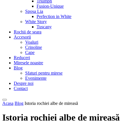
Triumph
Fusion-Unique
Sposa Lia
Perfection in White
White Story
Tuscany
Rochii de seara
Accesorii
Voaluri
Crinoline
Cape
Reduceri
Miresele noastre
Blog
Sfaturi pentru mirese
Evenimente
Despre noi
Contact
Acasa
Blog
Istoria rochiei albe de mireasă
Istoria rochiei albe de mireasă