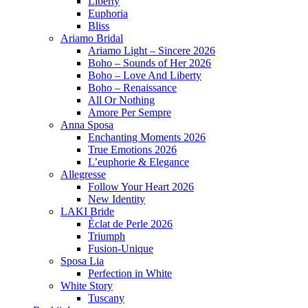
Liberty
Euphoria
Bliss
Ariamo Bridal
Ariamo Light – Sincere 2026
Boho – Sounds of Her 2026
Boho – Love And Liberty
Boho – Renaissance
All Or Nothing
Amore Per Sempre
Anna Sposa
Enchanting Moments 2026
True Emotions 2026
L’euphorie & Elegance
Allegresse
Follow Your Heart 2026
New Identity
LAKI Bride
Èclat de Perle 2026
Triumph
Fusion-Unique
Sposa Lia
Perfection in White
White Story
Tuscany