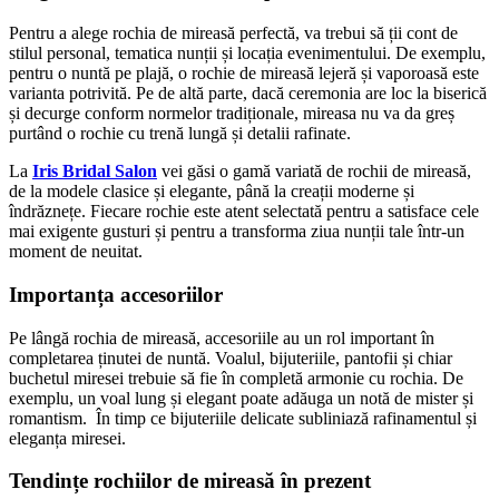
Pentru a alege rochia de mireasă perfectă, va trebui să ții cont de
stilul personal, tematica nunții și locația evenimentului. De exemplu,
pentru o nuntă pe plajă, o rochie de mireasă lejeră și vaporoasă este
varianta potrivită. Pe de altă parte, dacă ceremonia are loc la biserică
și decurge conform normelor tradiționale, mireasa nu va da greș
purtând o rochie cu trenă lungă și detalii rafinate.
La
Iris Bridal Salon
vei găsi o gamă variată de rochii de mireasă,
de la modele clasice și elegante, până la creații moderne și
îndrăznețe. Fiecare rochie este atent selectată pentru a satisface cele
mai exigente gusturi și pentru a transforma ziua nunții tale într-un
moment de neuitat.
Importanța accesoriilor
Pe lângă rochia de mireasă, accesoriile au un rol important în
completarea ținutei de nuntă. Voalul, bijuteriile, pantofii și chiar
buchetul miresei trebuie să fie în completă armonie cu rochia. De
exemplu, un voal lung și elegant poate adăuga un notă de mister și
romantism. În timp ce bijuteriile delicate subliniază rafinamentul și
eleganța miresei.
Tendințe rochiilor de mireasă în prezent